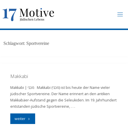
Skip
to
content
1
7
M
O
T
I
V
E
.
U
N
Schlagwort:
Sportvereine
I
-
F
R
A
N
K
F
U
R
T
.
D
E
Makkabi
Makkabi | מכבי Makkabi (מכבי) ist bis heute der Name vieler
jüdischer Sportvereine. Der Name erinnert an den antiken
Makkabäer-Aufstand gegen die Seleukiden. Im 19. Jahrhundert
entstanden jüdische Sportvereine, . . .
"Makkabi"
weiter