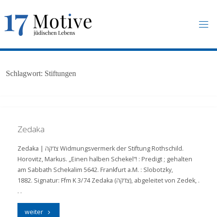
Skip
to
content
1
7
M
O
T
I
V
E
.
U
N
Schlagwort:
Stiftungen
I
-
F
R
A
N
K
F
U
R
T
.
D
E
Zedaka
Zedaka | צדקה Widmungsvermerk der Stiftung Rothschild.
Horovitz, Markus. „Einen halben Schekel“! : Predigt ; gehalten
am Sabbath Schekalim 5642. Frankfurt a.M. : Slobotzky,
1882. Signatur: Ffm K 3/74 Zedaka (צדקה), abgeleitet von Zedek, .
. .
"Zedaka"
weiter