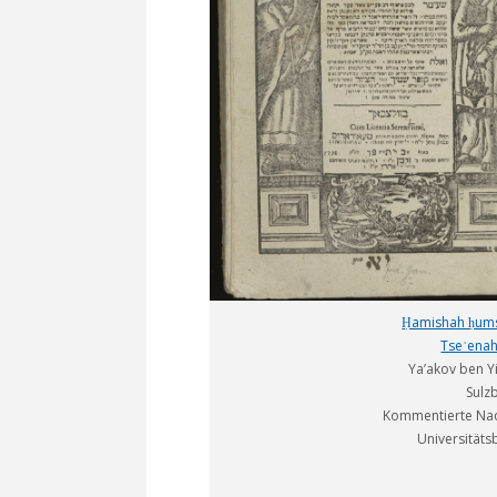
Ḥamishah ḥums
Tseʾenah
Ya’akov ben Y
Sulz
Kommentierte Nach
Universitäts