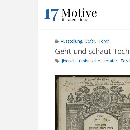
Skip
to
1
content
7
M
O
T
I
Ausstellung
,
Sefer
,
Torah
V
E
.
Geht und schaut Töch
U
N
I
Jiddisch
,
rabbinische Literatur
,
Tora
-
F
R
A
N
K
F
U
R
T
.
D
E