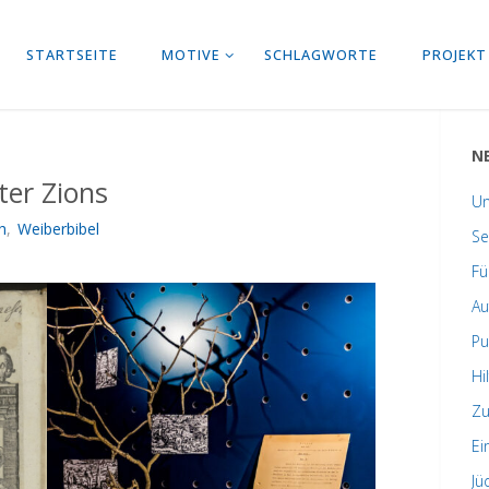
STARTSEITE
MOTIVE
SCHLAGWORTE
PROJEKT
N
ter Zions
Un
h
,
Weiberbibel
Se
Fü
Au
Pu
Hi
Zu
Ei
Jü