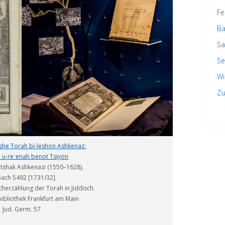
Fe
Ba
Sa
Se
Wi
Zu
he Torah bi-leshon Ashkenaz:
 u-reʾenah benot Tsiyon
itshak Ashkenazi (1550–1628),
bach 5492 [1731/32].
erzählung der Torah in Jiddisch.
bibliothek Frankfurt am Main
Jud. Germ. 57