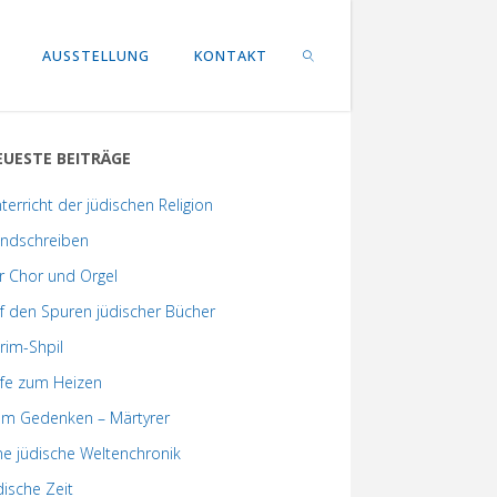
AUSSTELLUNG
KONTAKT
EUESTE BEITRÄGE
SEARCH
terricht der jüdischen Religion
ndschreiben
r Chor und Orgel
f den Spuren jüdischer Bücher
rim-Shpil
lfe zum Heizen
m Gedenken – Märtyrer
ne jüdische Weltenchronik
dische Zeit