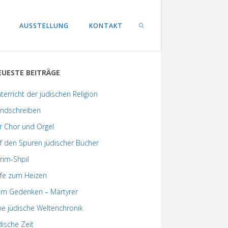
AUSSTELLUNG
KONTAKT
EUESTE BEITRÄGE
SEARCH
terricht der jüdischen Religion
ndschreiben
r Chor und Orgel
f den Spuren jüdischer Bücher
rim-Shpil
lfe zum Heizen
m Gedenken – Märtyrer
ne jüdische Weltenchronik
dische Zeit