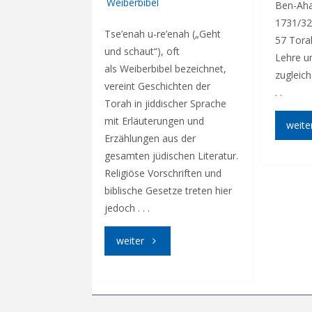
Weiberbibel
Ben-Aha
1731/32.
Tse’enah u-re’enah („Geht
57 Torah (תורה) bed
und schaut“), oft
Lehre u
als Weiberbibel bezeichnet,
zugleich
vereint Geschichten der
. .
Torah in jiddischer Sprache
mit Erläuterungen und
weite
Erzählungen aus der
gesamten jüdischen Literatur.
Religiöse Vorschriften und
biblische Gesetze treten hier
jedoch . . .
"Geht
weiter
und
schaut