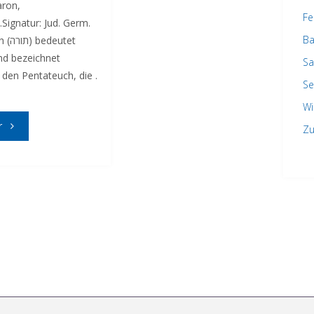
ron,
Fe
Signatur: Jud. Germ.
Ba
eutet
nd bezeichnet
Sa
 den Pentateuch, die .
Se
Wi
"Torah"
r
Zu