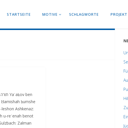
STARTSEITE
MOTIVE
SCHLAGWORTE
PROJEKT
N
Un
Se
Fü
Au
Pu
n
Hi
, Ḥamishah ḥumshe
Zu
i-leshon Ashkenaz:
h u-reʾenah benot
Ei
 Sulzbach: Zalman
Jü