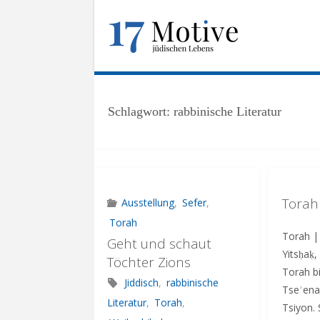
Skip
to
1
content
7
M
O
T
I
V
E
.
Schlagwort:
rabbinische Literatur
U
N
I
-
F
R
A
N
K
F
U
Torah
Ausstellung
,
Sefer
,
R
T
.
Torah
Torah | תורה Yaʿaḳov be
Geht und schaut
D
E
Yitsḥaḳ
Töchter Zions
Torah b
Jiddisch
,
rabbinische
Tseʾena
Literatur
,
Torah
,
Tsiyon.