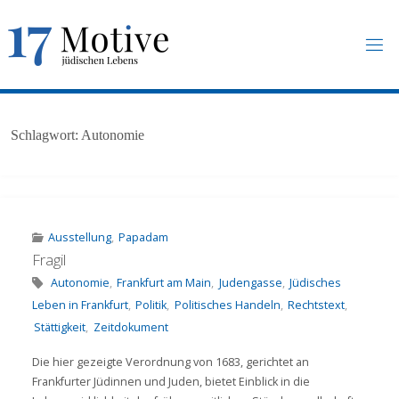
Skip
to
content
1
7
M
O
T
I
V
E
.
U
N
Schlagwort:
Autonomie
I
-
F
R
A
N
K
F
U
R
T
.
D
E
Ausstellung
,
Papadam
Fragil
Autonomie
,
Frankfurt am Main
,
Judengasse
,
Jüdisches
Leben in Frankfurt
,
Politik
,
Politisches Handeln
,
Rechtstext
,
Stättigkeit
,
Zeitdokument
Die hier gezeigte Verordnung von 1683, gerichtet an
Frankfurter Jüdinnen und Juden, bietet Einblick in die