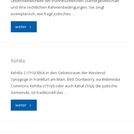
Lebenswirklichkeit der frühneuzeitlichen Ständegesellschaft
und ihre rechtlichen Rahmenbedingungen. Sie zeigt
exemplarisch, wie fragil jüdisches . . .
"Fragil"
weiter
Kehilla
Kehilla | קהילה Blick in den Gebetsraum der Westend-
Synagoge in Frankfurt am Main. Bild: Dontworry, via Wikimedia
Commons Kehilla (קהילה) oder auch Kahal (קהל), die jüdische
Gemeinde, ist traditionell das . . .
"Kehilla"
weiter