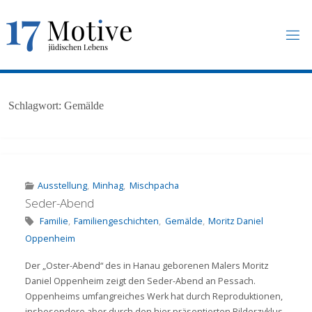
Skip
to
content
1
7
M
O
T
I
V
E
.
U
N
Schlagwort:
Gemälde
I
-
F
R
A
N
K
F
U
R
T
.
D
E
Ausstellung
,
Minhag
,
Mischpacha
Seder-Abend
Familie
,
Familiengeschichten
,
Gemälde
,
Moritz Daniel
Oppenheim
Der „Oster-Abend“ des in Hanau geborenen Malers Moritz
Daniel Oppenheim zeigt den Seder-Abend an Pessach.
Oppenheims umfangreiches Werk hat durch Reproduktionen,
insbesondere aber durch den hier präsentierten Bilderzyklus,