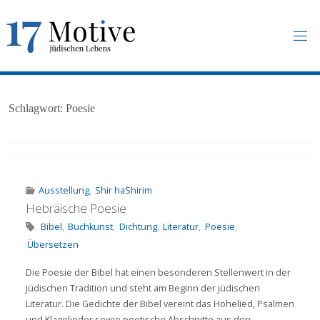
Skip
to
content
1
7
M
O
T
I
V
E
.
U
N
Schlagwort:
Poesie
I
-
F
R
A
N
K
F
U
R
T
.
D
E
Ausstellung
,
Shir haShirim
Hebräische Poesie
Bibel
,
Buchkunst
,
Dichtung
,
Literatur
,
Poesie
,
Übersetzen
Die Poesie der Bibel hat einen besonderen Stellenwert in der
jüdischen Tradition und steht am Beginn der jüdischen
Literatur. Die Gedichte der Bibel vereint das Hohelied, Psalmen
und Klagelieder sowie poetische Abschnitte aus den . . .