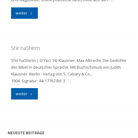
"Hebräische
weiter
Poesie"
Shir haShirim
Shir haShirim | שיר השירים Klausner, Max Albrecht, Die Gedichte
der Bibel in deutscher Sprache. Mit Buchschmuck von Judith
Klausner. Berlin : Verlag von S. Calvary & Co.,
1904. Signatur: 44/17767 Bd. 3 . . .
"Shir
weiter
haShirim"
NEUESTE BEITRÄGE