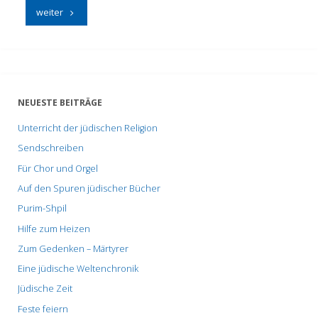
"Stammhaus
weiter
der
Familie
Rothschild"
NEUESTE BEITRÄGE
Unterricht der jüdischen Religion
Sendschreiben
Für Chor und Orgel
Auf den Spuren jüdischer Bücher
Purim-Shpil
Hilfe zum Heizen
Zum Gedenken – Märtyrer
Eine jüdische Weltenchronik
Jüdische Zeit
Feste feiern