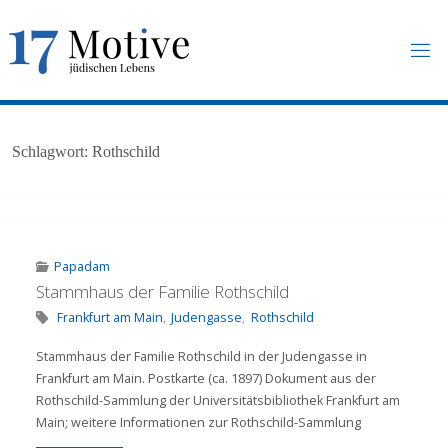
Skip
to
content
1
7
M
O
T
I
V
E
.
U
N
Schlagwort:
Rothschild
I
-
F
R
A
N
K
F
U
R
T
.
D
E
Papadam
Stammhaus der Familie Rothschild
Frankfurt am Main
,
Judengasse
,
Rothschild
Stammhaus der Familie Rothschild in der Judengasse in
Frankfurt am Main. Postkarte (ca. 1897) Dokument aus der
Rothschild-Sammlung der Universitätsbibliothek Frankfurt am
Main; weitere Informationen zur Rothschild-Sammlung