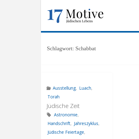
Skip
to
1
content
7
M
O
T
I
V
E
.
Schlagwort:
Schabbat
U
N
I
-
F
R
A
N
K
F
U
Ausstellung
,
Luach
,
R
T
.
Torah
Jüdische Zeit
D
E
Astronomie
,
Handschrift
,
Jahreszyklus
,
Jüdische Feiertage
,