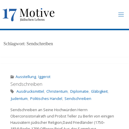
Skip
to
content
1
7
M
O
T
I
V
E
.
U
N
Schlagwort:
Sendschreiben
I
-
F
R
A
N
K
F
U
R
T
.
D
E
Ausstellung
,
Iggerot
Sendschreiben
Ausdrucksmittel
,
Christentum
,
Diplomatie
,
Gläbigkeit
,
Judentum
,
Politisches Handel
,
Sendschreiben
Sendschreiben an Seine Hochwürden Herrn
Oberconsistorialrath und Probst Teller zu Berlin von einigen
Hausvätern jüdischer Religion,David Friedländer (1750–
1834),Berlin 1799.Offener Brief.Aus der Sammlung