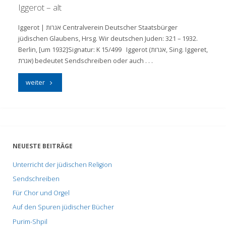
Iggerot – alt
Iggerot | אגרות Centralverein Deutscher Staatsbürger
jüdischen Glaubens, Hrsg. Wir deutschen Juden: 321 – 1932.
Berlin, [um 1932]Signatur: K 15/499 Iggerot (אגרות, Sing. Iggeret,
אגרת) bedeutet Sendschreiben oder auch . . .
"Iggerot
weiter
–
alt"
NEUESTE BEITRÄGE
Unterricht der jüdischen Religion
Sendschreiben
Für Chor und Orgel
Auf den Spuren jüdischer Bücher
Purim-Shpil