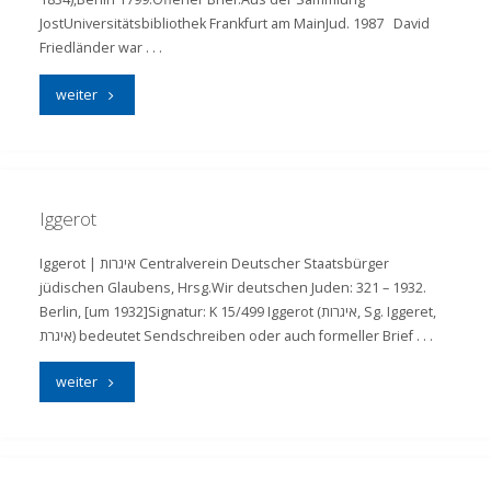
JostUniversitätsbibliothek Frankfurt am MainJud. 1987 David
Friedländer war . . .
"Sendschreiben"
weiter
Iggerot
Iggerot | איגרות Centralverein Deutscher Staatsbürger
jüdischen Glaubens, Hrsg.Wir deutschen Juden: 321 – 1932.
Berlin, [um 1932]Signatur: K 15/499 Iggerot (איגרות, Sg. Iggeret,
איגרת) bedeutet Sendschreiben oder auch formeller Brief . . .
"Iggerot"
weiter