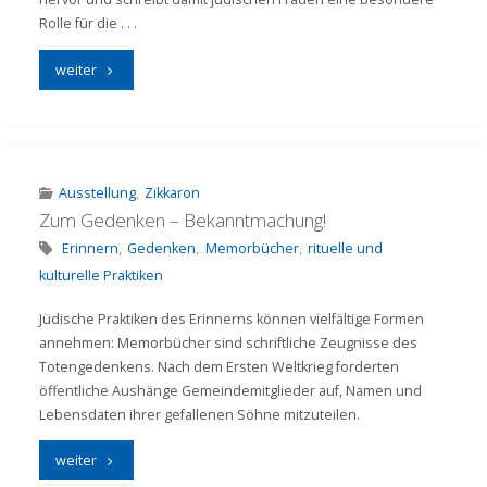
Rolle für die . . .
"Zum
weiter
Gedenken
–
Märtyrer"
Ausstellung
,
Zikkaron
Zum Gedenken – Bekanntmachung!
Erinnern
,
Gedenken
,
Memorbücher
,
rituelle und
kulturelle Praktiken
Jüdische Praktiken des Erinnerns können vielfältige Formen
annehmen: Memorbücher sind schriftliche Zeugnisse des
Totengedenkens. Nach dem Ersten Weltkrieg forderten
öffentliche Aushänge Gemeindemitglieder auf, Namen und
Lebensdaten ihrer gefallenen Söhne mitzuteilen.
"Zum
weiter