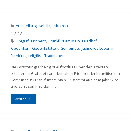
Gedenken
–
Bekanntmachung!"
Ausstellung
,
Kehilla
,
Zikkaron
1272
Epigraf
,
Erinnern
,
Frankfurt am Main
,
Friedhof
,
Gedenken
,
Gedenkstätten
,
Gemeinde
,
Jüdisches Leben in
Frankfurt
,
religiöse Traditionen
Die Forschungsarbeit gibt Aufschluss über den ältesten
erhaltenen Grabstein auf dem alten Friedhof der Israelitischen
Gemeinde zu Frankfurt am Main. Er stammt aus dem Jahr 1272
und zählt somit zu den . . .
"1272"
weiter