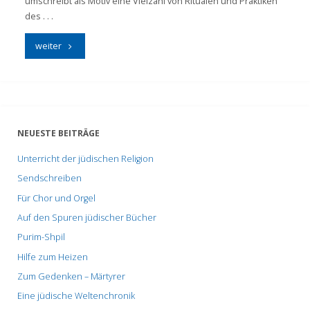
umschreibt als Motiv eine Vielzahl von Ritualen und Praktiken
des . . .
"Zikkaron"
weiter
NEUESTE BEITRÄGE
Unterricht der jüdischen Religion
Sendschreiben
Für Chor und Orgel
Auf den Spuren jüdischer Bücher
Purim-Shpil
Hilfe zum Heizen
Zum Gedenken – Märtyrer
Eine jüdische Weltenchronik