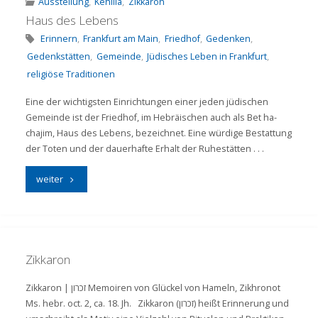
Ausstellung
,
Kehilla
,
Zikkaron
Haus des Lebens
Erinnern
,
Frankfurt am Main
,
Friedhof
,
Gedenken
,
Gedenkstätten
,
Gemeinde
,
Jüdisches Leben in Frankfurt
,
religiöse Traditionen
Eine der wichtigsten Einrichtungen einer jeden jüdischen
Gemeinde ist der Friedhof, im Hebräischen auch als Bet ha-
chajim, Haus des Lebens, bezeichnet. Eine würdige Bestattung
der Toten und der dauerhafte Erhalt der Ruhestätten . . .
"Haus
weiter
des
Lebens"
Zikkaron
Zikkaron | זכרון Memoiren von Glückel von Hameln, Zikhronot
Ms. hebr. oct. 2, ca. 18. Jh. Zikkaron (זכרון) heißt Erinnerung und