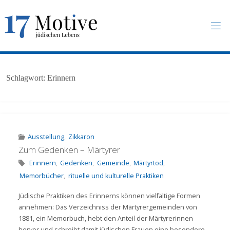
Skip
to
content
1
7
M
O
T
I
V
E
.
U
N
Schlagwort:
Erinnern
I
-
F
R
A
N
K
F
U
R
T
.
D
E
Ausstellung
,
Zikkaron
Zum Gedenken – Märtyrer
Erinnern
,
Gedenken
,
Gemeinde
,
Märtyrtod
,
Memorbücher
,
rituelle und kulturelle Praktiken
Jüdische Praktiken des Erinnerns können vielfältige Formen
annehmen: Das Verzeichniss der Märtyrergemeinden von
1881, ein Memorbuch, hebt den Anteil der Märtyrerinnen
hervor und schreibt damit jüdischen Frauen eine besondere