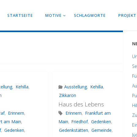
STARTSEITE
MOTIVE
SCHLAGWORTE
PROJEKT
N
Un
Se
Fü
Au
ellung
,
Kehilla
,
Ausstellung
,
Kehilla
,
n
Zikkaron
Pu
Haus des Lebens
Hi
raf
,
Erinnern
,
Erinnern
,
Frankfurt am
Zu
rt am Main
,
Main
,
Friedhof
,
Gedenken
,
Ei
f
,
Gedenken
,
Gedenkstätten
,
Gemeinde
,
Jü