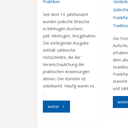
Praktiken
Gedenk
Jüdisch
Seit dem 13. Jahrhundert
Frankfur
wurden jüdische Bräuche
Traditi
in Minhagim-Büchern,
jidd. Minhogim, festgehalten.
Die Fors
Die vorliegende Ausgabe
Aufschlu
enthält zahlreiche
erhalten
Holzschnitte, die der
dem alt
Veranschaulichung der
Israelit
praktischen Anweisungen
Frankfur
dienen. Der Künstler ist
stammt 
unbekannt. Häufig waren es .
und zähl
. .
weite
"Feste
weiter
feiern"