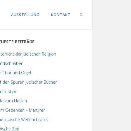
AUSSTELLUNG
KONTAKT
EUESTE BEITRÄGE
SEARCH
terricht der jüdischen Religion
ndschreiben
r Chor und Orgel
f den Spuren jüdischer Bücher
rim-Shpil
lfe zum Heizen
m Gedenken – Märtyrer
ne jüdische Weltenchronik
dische Zeit