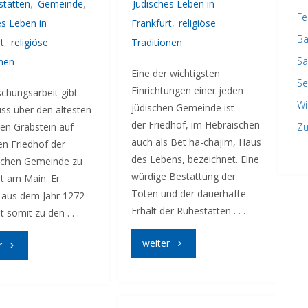
stätten
,
Gemeinde
,
Jüdisches Leben in
Fe
es Leben in
Frankfurt
,
religiöse
Ba
t
,
religiöse
Traditionen
Sa
onen
Eine der wichtigsten
Se
Einrichtungen einer jeden
chungsarbeit gibt
Wi
jüdischen Gemeinde ist
ss über den ältesten
der Friedhof, im Hebräischen
en Grabstein auf
Zu
auch als Bet ha-chajim, Haus
en Friedhof der
des Lebens, bezeichnet. Eine
ischen Gemeinde zu
würdige Bestattung der
t am Main. Er
Toten und der dauerhafte
aus dem Jahr 1272
Erhalt der Ruhestätten . . .
t somit zu den . . .
"Haus
weiter
"1272"
r
des
Lebens"