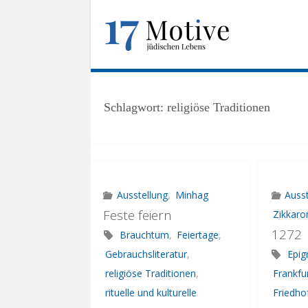
Skip
to
1
content
7
M
O
T
I
V
E
.
Schlagwort:
religiöse Traditionen
U
N
I
-
F
R
A
N
K
F
U
Ausstellung
,
Minhag
Ausst
R
T
.
Feste feiern
Zikkaro
1272
D
E
Brauchtum
,
Feiertage
,
Gebrauchsliteratur
,
Epig
religiöse Traditionen
,
Frankfu
rituelle und kulturelle
Friedho