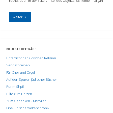
rechts oben in der Ecke. . . Titel des Objekts: Schlemiel – Organ
. . .
"Über
weiter
eine
Einladung
zu
NEUESTE BEITRÄGE
einem
Unterricht der jüdischen Religion
Märchenabend"
Sendschreiben
Für Chor und Orgel
Auf den Spuren jüdischer Bücher
Purim-Shpil
Hilfe zum Heizen
Zum Gedenken – Märtyrer
Eine jüdische Weltenchronik