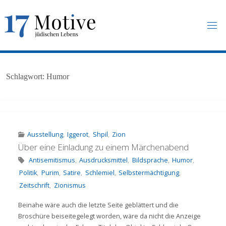
Skip
to
content
1
7
M
O
T
I
V
E
.
U
N
Schlagwort:
Humor
I
-
F
R
A
N
K
F
U
R
T
.
D
E
Ausstellung
,
Iggerot
,
Shpil
,
Zion
Über eine Einladung zu einem Märchenabend
Antisemitismus
,
Ausdrucksmittel
,
Bildsprache
,
Humor
,
Politik
,
Purim
,
Satire
,
Schlemiel
,
Selbstermächtigung
,
Zeitschrift
,
Zionismus
Beinahe wäre auch die letzte Seite geblättert und die
Broschüre beiseitegelegt worden, wäre da nicht die Anzeige