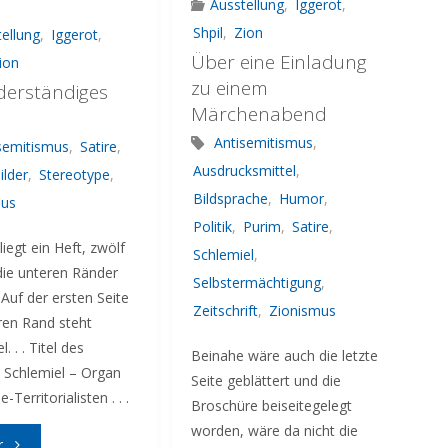
Kampf
Ausstellung
,
Iggerot
,
Shpil
,
Zion
ellung
,
Iggerot
,
ansagen"
Über eine Einladung
ion
zu einem
iderständiges
Märchenabend
Antisemitismus
,
semitismus
,
Satire
,
Ausdrucksmittel
,
ilder
,
Stereotype
,
Bildsprache
,
Humor
,
mus
Politik
,
Purim
,
Satire
,
liegt ein Heft, zwölf
Schlemiel
,
die unteren Ränder
Selbstermächtigung
,
. Auf der ersten Seite
Zeitschrift
,
Zionismus
en Rand steht
. . . Titel des
Beinahe wäre auch die letzte
: Schlemiel – Organ
Seite geblättert und die
-Territorialisten . . .
Broschüre beiseitegelegt
worden, wäre da nicht die
"Ein
r