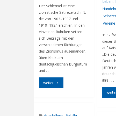
Leben
,
Der Schlemiel ist eine
Handeln
zionistische Satirezeitschrift,
Selbste
die von 1903–1907 und
Vereine
1919–1924 erschien. In den
einzelnen Rubriken setzen
1932 fr
sich Beiträge mit den
dieser 
verschiedenen Richtungen
auf Kais
des Zionismus auseinander,
„Die de
üben Kritik am
Deutsch
deutschjüdischen Bürgertum
Jahren w
und . . .
deutsch
ihre . . .
"Satirisches"
weiter
weite
Ausstellung
,
Kehilla
,