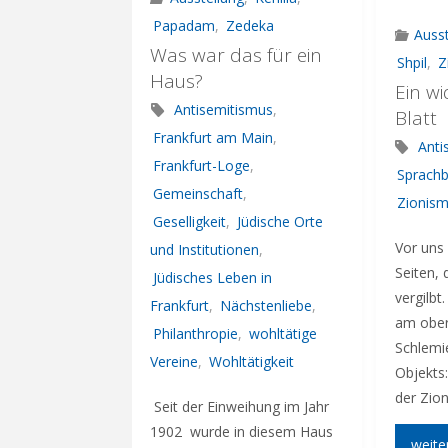
Papadam
,
Zedeka
Ausst
Was war das für ein
Shpil
,
Z
Haus?
Ein w
Antisemitismus
,
Blatt
Frankfurt am Main
,
Anti
Frankfurt-Loge
,
Sprachb
Gemeinschaft
,
Zionis
Geselligkeit
,
Jüdische Orte
Vor uns 
und Institutionen
,
Seiten, 
Jüdisches Leben in
vergilbt
Frankfurt
,
Nächstenliebe
,
am ober
Philanthropie
,
wohltätige
Schlemiel
Vereine
,
Wohltätigkeit
Objekts
der Zione
Seit der Einweihung im Jahr
1902 wurde in diesem Haus
weite