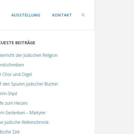
AUSSTELLUNG
KONTAKT
EUESTE BEITRÄGE
SEARCH
terricht der jüdischen Religion
ndschreiben
r Chor und Orgel
f den Spuren jüdischer Bücher
rim-Shpil
lfe zum Heizen
m Gedenken – Märtyrer
ne jüdische Weltenchronik
dische Zeit