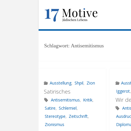
Skip
to
1
content
7
M
O
T
I
V
E
.
Schlagwort:
Antisemitismus
U
N
I
-
F
R
A
N
K
F
U
Ausstellung
,
Shpil
,
Zion
Ausst
R
T
.
Satirisches
Iggerot
Wir d
D
E
Antisemitismus
,
Kritik
,
Satire
,
Schlemiel
,
Anti
Stereotype
,
Zeitschrift
,
Ausdruc
Zionismus
Diploma