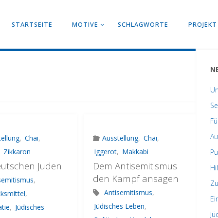
STARTSEITE
MOTIVE
SCHLAGWORTE
PROJEKT
N
Un
Se
Fü
Au
ellung
,
Chai
,
Ausstellung
,
Chai
,
,
Zikkaron
Iggerot
,
Makkabi
Pu
eutschen Juden
Dem Antisemitismus
Hi
den Kampf ansagen
semitismus
,
Zu
Antisemitismus
,
ksmittel
,
Ei
Jüdisches Leben
,
tie
,
Jüdisches
Jü