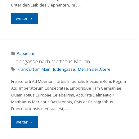
unter den Leib des Elephanten, im . . .
"Heldenkampf"
weiter
Papadam
Judengasse nach Matthäus Merian
Frankfurt am Main
,
Judengasse
,
Merian der Ältere
Francofurti Ad Moenum, Urbis Imperialis Electioni Rom. Regum
Atq. Imperatorum Consecratae, Emporiique Tam Germaniae
Quam Totius Europae Celeberrimi, Accurata Delineatio /
Matthaeus Merianus Basileensis, Civis et Calcographus
Francofurtensis mensus est, . . .
"Judengasse
weiter
nach