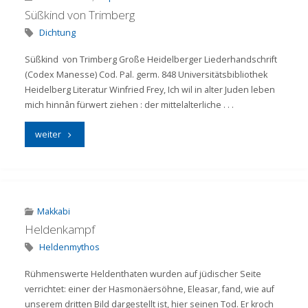
Süßkind von Trimberg
Dichtung
Süßkind von Trimberg Große Heidelberger Liederhandschrift
(Codex Manesse) Cod. Pal. germ. 848 Universitätsbibliothek
Heidelberg Literatur Winfried Frey, Ich wil in alter Juden leben
mich hinnân fürwert ziehen : der mittelalterliche . . .
"Süßkind
weiter
von
Trimberg"
Makkabi
Heldenkampf
Heldenmythos
Rühmenswerte Heldenthaten wurden auf jüdischer Seite
verrichtet: einer der Hasmonäersöhne, Eleasar, fand, wie auf
unserem dritten Bild dargestellt ist, hier seinen Tod. Er kroch