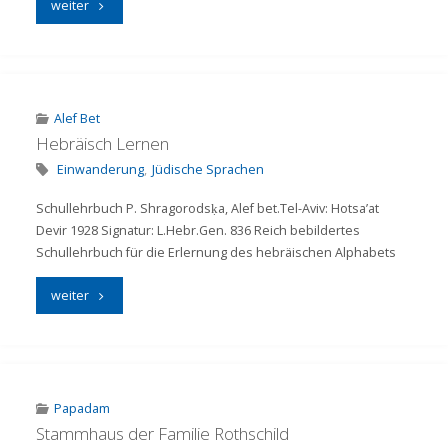
"Kriegskochbuch"
weiter
Alef Bet
Hebräisch Lernen
Einwanderung
,
Jüdische Sprachen
Schullehrbuch P. Shragorodsḳa, Alef bet.Tel-Aviv: Hotsa’at
Devir 1928 Signatur: L.Hebr.Gen. 836 Reich bebildertes
Schullehrbuch für die Erlernung des hebräischen Alphabets
"Hebräisch
weiter
Lernen"
Papadam
Stammhaus der Familie Rothschild