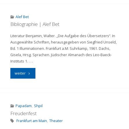
Matthäus
Merian"
Alef Bet
Bibliographie | Alef Bet
Literatur Benjamin, Walter. „Die Aufgabe des Übersetzers“. In
Ausgewählte Schriften, herausgegeben von Siegfried Unseld,
Bd. 1 Illuminationen. Frankfurt a.M: Suhrkamp, 1961. Dachs,
Gisela, Hrsg. Sprachen. Jüdischer Almanach des Leo-Baeck-
Instituts 1. . . .
"Bibliographie
weiter
|
Alef
Bet"
Papadam
,
Shpil
Freudenfest
Frankfurt am Main
,
Theater