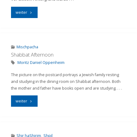
"Die
weiter
Wärme
der
Nächstenliebe:
Mischpacha
Shabbat Afternoon
Das
Moritz Daniel Oppenheim
Wirken
​The picture on the postcard portrays a Jewish family resting
der
and studying in the dining room on Shabbat afternoon. Both
the mother and father have books open and are studying. . . .
Israelitischen
"Shabbat
weiter
Feuerungs-
Afternoon"
Hülfskasse
in
Shir haShirim
,
Shpil
Frankfurt"