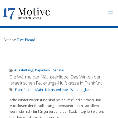
Skip
to
content
1
7
M
O
T
I
V
E
.
U
N
Author:
Eve Picard
I
-
F
R
A
N
K
F
U
R
T
.
D
E
Ausstellung
,
Papadam
,
Zedaka
Die Wärme der Nächstenliebe: Das Wirken der
Israelitischen Feuerungs-Hülfskasse in Frankfurt
Frankfurt am Main
,
Nächstenliebe
,
Wohltätigkeit
Kalte Winter waren (und sind bis heute) für die Armen und
Mittellosen der Bevölkerung lebensbedrohlich, vor allem,
wenn sie nicht im Bürgerverband der Stadt integriert waren.
Vor diesem Hintergrund wurde . . .