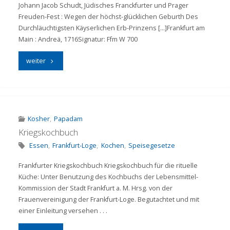
Johann Jacob Schudt, Jüdisches Franckfurter und Prager
Freuden-Fest : Wegen der höchst-glücklichen Geburth Des
Durchläuchtigsten Käyserlichen Erb-Prinzens […]Frankfurt am
Main : Andreä, 1716Signatur: Ffm W 700
"Freudenfest"
weiter
Kosher
,
Papadam
Kriegskochbuch
Essen
,
Frankfurt-Loge
,
Kochen
,
Speisegesetze
Frankfurter Kriegskochbuch Kriegskochbuch für die rituelle
Küche: Unter Benutzung des Kochbuchs der Lebensmittel-
Kommission der Stadt Frankfurt a. M. Hrsg. von der
Frauenvereinigung der Frankfurt-Loge. Begutachtet und mit
einer Einleitung versehen . . .